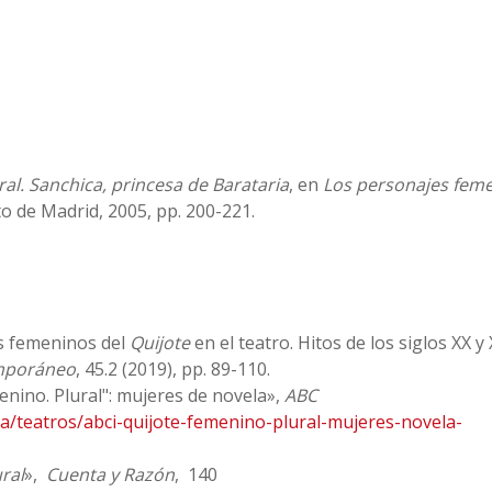
ral. Sanchica, princesa de Barataria
, en
Los personajes fem
to de Madrid, 2005, pp. 200-221.
s femeninos del
Quijote
en el teatro. Hitos de los siglos XX y 
emporáneo
, 45.2 (2019), pp. 89-110.
enino. Plural": mujeres de novela»,
ABC
ra/teatros/abci-quijote-femenino-plural-mujeres-novela-
ral
»,
Cuenta y Razón
, 140