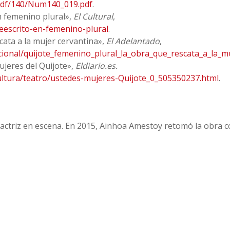
/pdf/140/Num140_019.pdf
.
en femenino plural»,
El Cultural
,
-reescrito-en-femenino-plural
.
scata a la mujer cervantina»,
El Adelantado
,
ional/quijote_femenino_plural_la_obra_que_rescata_a_la_m
ujeres del Quijote»,
Eldiario.es.
cultura/teatro/ustedes-mujeres-Quijote_0_505350237.html
.
 actriz en escena. En 2015, Ainhoa Amestoy retomó la obra 