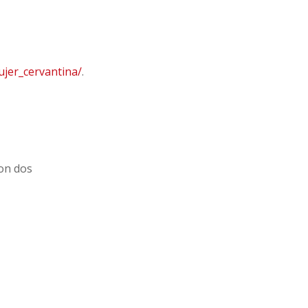
ujer_cervantina/
.
con dos