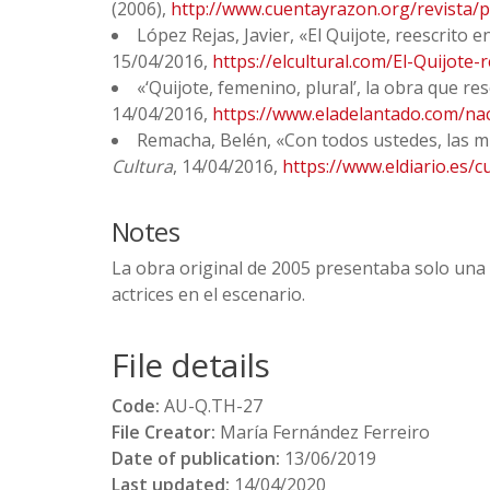
(2006),
http://www.cuentayrazon.org/revista
López Rejas, Javier, «El Quijote, reescrito 
15/04/2016,
https://elcultural.com/El-Quijote
«‘Quijote, femenino, plural’, la obra que re
14/04/2016,
https://www.eladelantado.com/nac
Remacha, Belén, «Con todos ustedes, las m
Cultura
, 14/04/2016,
https://www.eldiario.es/
Notes
La obra original de 2005 presentaba solo una
actrices en el escenario.
File details
Code:
AU-Q.TH-27
File Creator:
María Fernández Ferreiro
Date of publication:
13/06/2019
Last updated:
14/04/2020