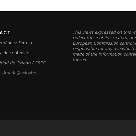
This views expressed on this w
ACT
reflect those of its creators, an
ernández Ferreiro
European Commission cannot 
responsible for any use which
ra de contenidos
made of the information conta
therein.
idad de Oviedo /
GREC
ezfmaria@uniovi.es