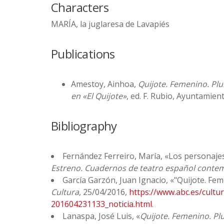
Characters
MARÍA, la juglaresa de Lavapiés
Publications
Amestoy, Ainhoa,
Quijote. Femenino. Plu
en «El Quijote»
, ed. F. Rubio, Ayuntamien
Bibliography
Fernández Ferreiro, María, «Los personaje
Estreno. Cuadernos de teatro español cont
García Garzón, Juan Ignacio, «"Quijote. Fem
Cultura
, 25/04/2016,
https://www.abc.es/cultu
201604231133_noticia.html
.
Lanaspa, José Luis, «
Quijote. Femenino. Plu