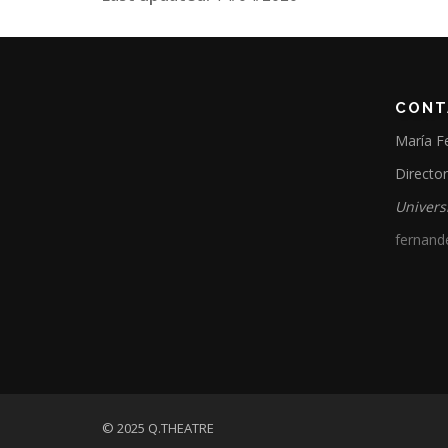
CONT
María F
Directo
Univers
fernand
© 2025 Q.THEATRE