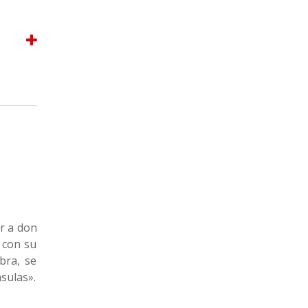
ir a don
 con su
bra, se
sulas».