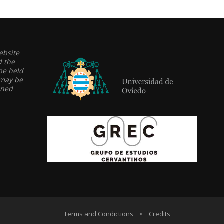
ebsite
d the
be held
 may be
ined
Terms and Condictions
•
Credits