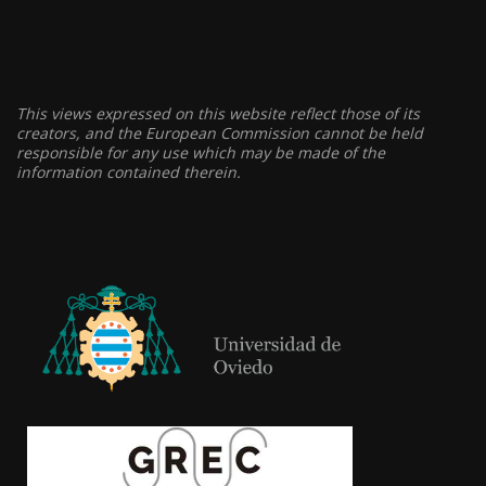
This views expressed on this website reflect those of its
creators, and the European Commission cannot be held
responsible for any use which may be made of the
information contained therein.