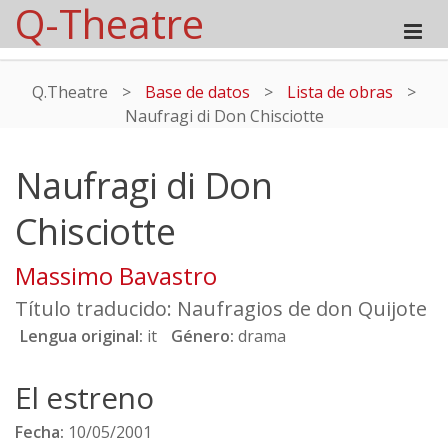
Q-Theatre
Q.Theatre
>
Base de datos
>
Lista de obras
>
Naufragi di Don Chisciotte
Naufragi di Don
Chisciotte
Massimo Bavastro
Título traducido: Naufragios de don Quijote
Lengua original:
it
Género:
drama
El estreno
Fecha:
10/05/2001